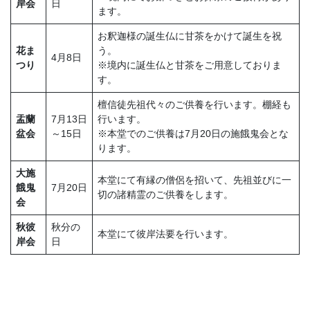
岸会
日
ます。
お釈迦様の誕生仏に甘茶をかけて誕生を祝
花ま
う。
4月8日
つり
※境内に誕生仏と甘茶をご用意しておりま
す。
檀信徒先祖代々のご供養を行います。棚経も
盂蘭
7月13日
行います。
盆会
～15日
※本堂でのご供養は7月20日の施餓鬼会とな
ります。
大施
本堂にて有縁の僧侶を招いて、先祖並びに一
餓鬼
7月20日
切の諸精霊のご供養をします。
会
秋彼
秋分の
本堂にて彼岸法要を行います。
岸会
日