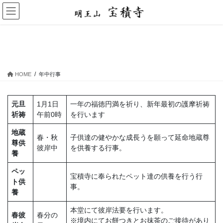
コ
ナ
ン
ビ
テ
ゲ
ン
ー
年中行事
ツ
シ
に
ョ
移
ン
HOME
年中行事
動
に
移
動
元旦
1月1日
一年の福徳円満を祈り、新年最初の護摩祈祷
祈祷
午前0時
を行います
地蔵
春・秋
子供達の健やかな成長うを願って延命地蔵尊
尊供
彼岸中
を供養する行事。
養
ペッ
宝積寺に奉られたペット達の供養を行う行
ト供
事。
養
本堂にて彼岸法要を行います。
春彼
春分の
※境内にてお餅つきとお抹茶のご接待があり